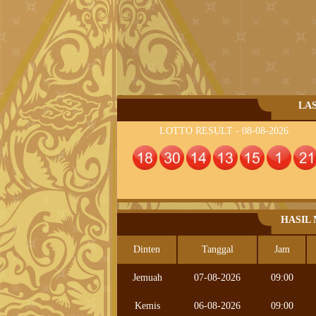
LA
LOTTO RESULT - 08-08-2026
HASIL
Dinten
Tanggal
Jam
Jemuah
07-08-2026
09:00
Kemis
06-08-2026
09:00