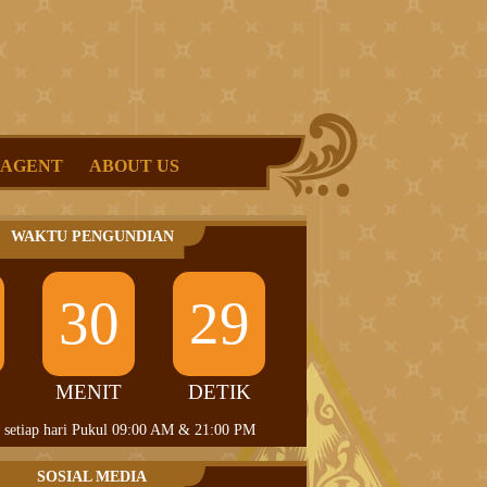
 AGENT
ABOUT US
WAKTU PENGUNDIAN
30
28
MENIT
DETIK
 setiap hari Pukul 09:00 AM & 21:00 PM
SOSIAL MEDIA