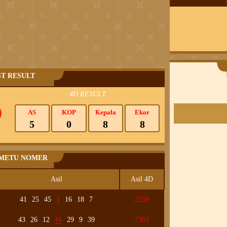
ST RESULT
4D RESULT
AS
KOP
Kepala
Ekor
5
0
8
8
 METU NOMER
Asil
Asil 4D
41
25
45
1
16
18
7
2259
43
26
12
16
29
9
39
7363