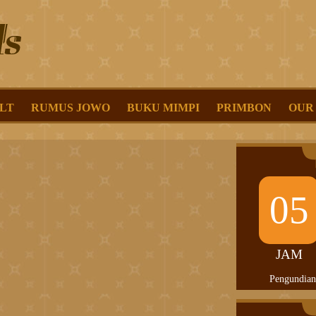
LT
RUMUS JOWO
BUKU MIMPI
PRIMBON
OUR
05
JAM
Pengundian