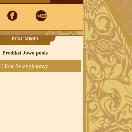
BUKU MIMPI
Prediksi Jowo pools
Lihat Selengkapnya