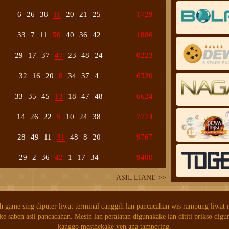
6
26
38
11
20
21
25
1729
33
7
11
50
40
36
42
1886
29
17
37
47
23
48
24
0223
32
16
20
8
34
37
4
6320
33
35
45
13
18
47
48
6624
14
26
22
5
10
24
38
7774
28
49
11
31
48
8
20
9767
29
2
36
42
1
17
34
9400
ASIL LIANE >>
h game sing diputer liwat terminal canggih lan pancacahan wis rampung liwat
ke saben asil pancacahan. Mesin lan peralatan digunakake lan dititi prikso digu
kanggo mesthekake yen ana tampering.