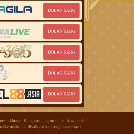
DOLAN SAIKI
DOLAN SAIKI
DOLAN SAIKI
DOLAN SAIKI
DOLAN SAIKI
 mesin khusus. Kang rampung otomatis. Jowopools
nakke mlaku lan divalidasi sadurunge saben tarik