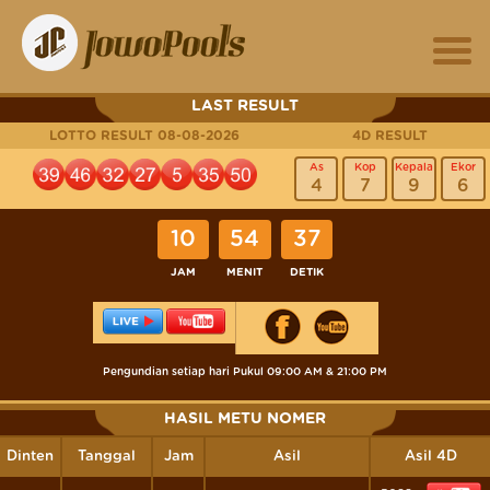
LAST RESULT
LOTTO RESULT 08-08-2026
4D RESULT
As
Kop
Kepala
Ekor
4
7
9
6
10
54
36
JAM
MENIT
DETIK
Pengundian setiap hari Pukul 09:00 AM & 21:00 PM
HASIL METU NOMER
Dinten
Tanggal
Jam
Asil
Asil 4D