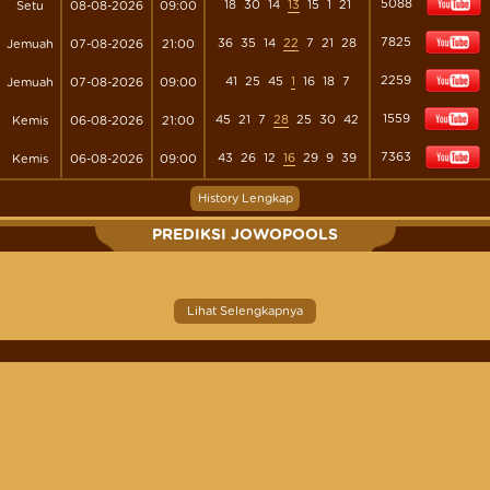
5088
18
30
14
13
15
1
21
Setu
08-08-2026
09:00
7825
36
35
14
22
7
21
28
Jemuah
07-08-2026
21:00
2259
41
25
45
1
16
18
7
Jemuah
07-08-2026
09:00
1559
45
21
7
28
25
30
42
Kemis
06-08-2026
21:00
7363
43
26
12
16
29
9
39
Kemis
06-08-2026
09:00
History Lengkap
PREDIKSI JOWOPOOLS
Lihat Selengkapnya