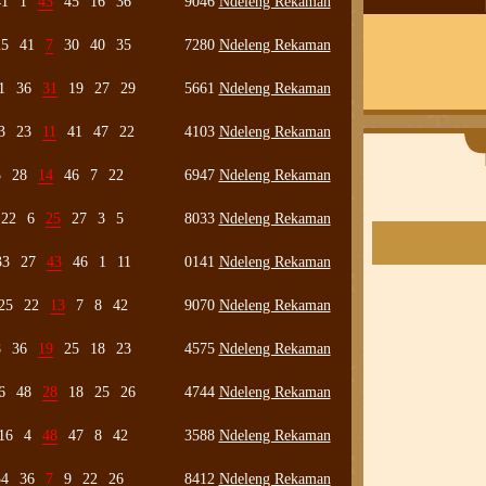
41
1
43
45
16
36
9046
Ndeleng Rekaman
25
41
7
30
40
35
7280
Ndeleng Rekaman
1
36
31
19
27
29
5661
Ndeleng Rekaman
3
23
11
41
47
22
4103
Ndeleng Rekaman
3
28
14
46
7
22
6947
Ndeleng Rekaman
22
6
25
27
3
5
8033
Ndeleng Rekaman
33
27
43
46
1
11
0141
Ndeleng Rekaman
25
22
13
7
8
42
9070
Ndeleng Rekaman
8
36
19
25
18
23
4575
Ndeleng Rekaman
6
48
28
18
25
26
4744
Ndeleng Rekaman
16
4
48
47
8
42
3588
Ndeleng Rekaman
34
36
7
9
22
26
8412
Ndeleng Rekaman