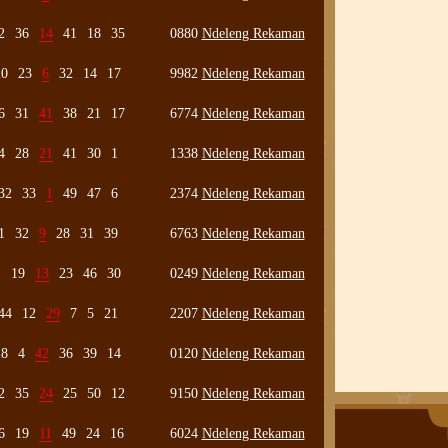
2
36
14
41
18
35
0880
Ndeleng Rekaman
20
23
6
32
14
17
9982
Ndeleng Rekaman
6
31
41
38
21
17
6774
Ndeleng Rekaman
4
28
21
41
30
1
1338
Ndeleng Rekaman
32
33
1
49
47
6
2374
Ndeleng Rekaman
1
32
9
28
31
39
6763
Ndeleng Rekaman
1
19
13
23
46
30
0249
Ndeleng Rekaman
44
12
29
7
5
21
2207
Ndeleng Rekaman
18
4
42
36
39
14
0120
Ndeleng Rekaman
2
35
24
25
50
12
9150
Ndeleng Rekaman
6
19
11
49
24
16
6024
Ndeleng Rekaman