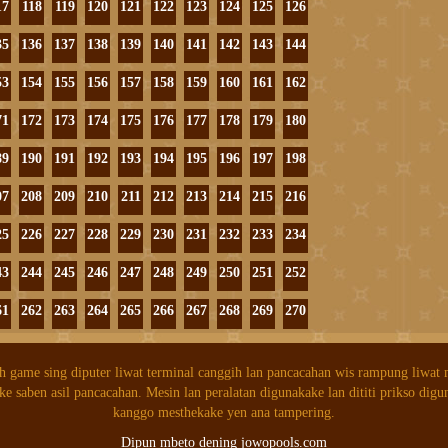
17
118
119
120
121
122
123
124
125
126
35
136
137
138
139
140
141
142
143
144
53
154
155
156
157
158
159
160
161
162
71
172
173
174
175
176
177
178
179
180
89
190
191
192
193
194
195
196
197
198
07
208
209
210
211
212
213
214
215
216
25
226
227
228
229
230
231
232
233
234
43
244
245
246
247
248
249
250
251
252
61
262
263
264
265
266
267
268
269
270
h game sing diputer liwat terminal canggih lan pancacahan wis rampung liwat
ke saben asil pancacahan. Mesin lan peralatan digunakake lan dititi prikso digu
kanggo mesthekake yen ana tampering.
Dipun mbeto dening jowopools.com