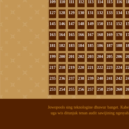
109
110
111
112
113
114
115
116
1
127
128
129
130
131
132
133
134
1
145
146
147
148
149
150
151
152
1
163
164
165
166
167
168
169
170
1
181
182
183
184
185
186
187
188
1
199
200
201
202
203
204
205
206
2
217
218
219
220
221
222
223
224
2
235
236
237
238
239
240
241
242
2
253
254
255
256
257
258
259
260
2
Jowopools sing teknologine dhuwur banget. Kabe
uga wis ditunjuk tenan audit sawijining ngesyah