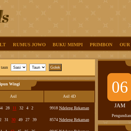
LT
RUMUS JOWO
BUKU MIMPI
PRIMBON
OUR
 taun
06
lipun Wingi
Asil
Asil 4D
JAM
34
28
11
32
4
2
9918
Ndeleng Rekaman
Pengundian
2
31
30
49
27
39
8574
Ndeleng Rekaman