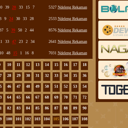
20
39
28
33
15
7
5327
Ndeleng Rekaman
3
9
24
30
33
28
2533
Ndeleng Rekaman
37
5
39
50
2
44
8576
Ndeleng Rekaman
11
33
47
23
2
34
2641
Ndeleng Rekaman
10
48
15
1
16
8
7031
Ndeleng Rekaman
9
10
11
12
13
14
15
16
17
18
7
28
29
30
31
32
33
34
35
36
5
46
47
48
49
50
51
52
53
54
3
64
65
66
67
68
69
70
71
72
1
82
83
84
85
86
87
88
89
90
9
100
101
102
103
104
105
106
107
108