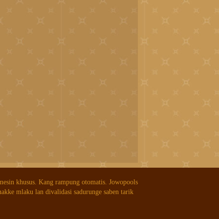
 mesin khusus. Kang rampung otomatis. Jowopools
nakke mlaku lan divalidasi sadurunge saben tarik