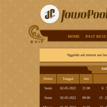
HOME
PAST RESU
Nggoleki asil miturut sasi lan
Asi
Dinten
Tanggal
Jam
Senin
02-05-2022
21:00
6
Senin
02-05-2022
09:00
15
2