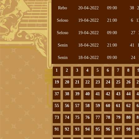
Rebo
20-04-2022
09:00
38
Seloso
19-04-2022
21:00
6
1
Seloso
19-04-2022
09:00
27
Senin
18-04-2022
21:00
41
Senin
18-04-2022
09:00
24
1
2
3
4
5
6
7
8
19
20
21
22
23
24
25
26
2
37
38
39
40
41
42
43
44
4
55
56
57
58
59
60
61
62
6
73
74
75
76
77
78
79
80
8
91
92
93
94
95
96
97
98
9