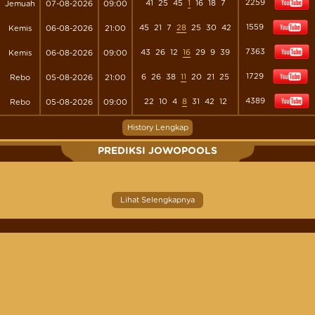
2259
41
25
45
1
16
18
7
Jemuah
07-08-2026
09:00
1559
45
21
7
28
25
30
42
Kemis
06-08-2026
21:00
7363
43
26
12
16
29
9
39
Kemis
06-08-2026
09:00
1729
6
26
38
11
20
21
25
Rebo
05-08-2026
21:00
4389
22
10
4
8
31
42
12
Rebo
05-08-2026
09:00
History Lengkap
PREDIKSI JOWOPOOLS
Lihat Selengkapnya