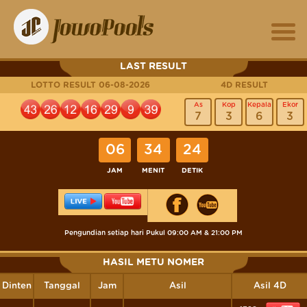
LAST RESULT
LOTTO RESULT 06-08-2026
4D RESULT
As
Kop
Kepala
Ekor
7
3
6
3
06
34
24
JAM
MENIT
DETIK
Pengundian setiap hari Pukul 09:00 AM & 21:00 PM
HASIL METU NOMER
Dinten
Tanggal
Jam
Asil
Asil 4D