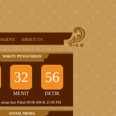
 AGENT
ABOUT US
WAKTU PENGUNDIAN
32
55
MENIT
DETIK
 setiap hari Pukul 09:00 AM & 21:00 PM
SOSIAL MEDIA