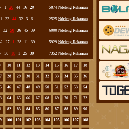
7
1
28
44
16
20
5874
Ndeleng Rekaman
1
22
44
32
3
6
2525
Ndeleng Rekaman
1
32
50
36
45
39
6000
Ndeleng Rekaman
42
27
1
28
11
39
5929
Ndeleng Rekaman
7
50
18
1
25
39
7352
Ndeleng Rekaman
9
10
11
12
13
14
15
16
17
18
7
28
29
30
31
32
33
34
35
36
5
46
47
48
49
50
51
52
53
54
3
64
65
66
67
68
69
70
71
72
1
82
83
84
85
86
87
88
89
90
9
100
101
102
103
104
105
106
107
108