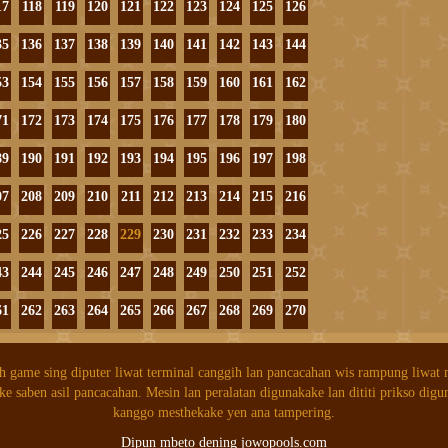
17
118
119
120
121
122
123
124
125
126
35
136
137
138
139
140
141
142
143
144
53
154
155
156
157
158
159
160
161
162
71
172
173
174
175
176
177
178
179
180
89
190
191
192
193
194
195
196
197
198
07
208
209
210
211
212
213
214
215
216
25
226
227
228
229
230
231
232
233
234
43
244
245
246
247
248
249
250
251
252
61
262
263
264
265
266
267
268
269
270
h game sing diputer liwat terminal canggih lan pancacahan wis rampung liwat
ke saben asil pancacahan. Mesin lan peralatan digunakake lan dititi prikso digu
kanggo mesthekake yen ana tampering.
Dipun mbeto dening jowopools.com