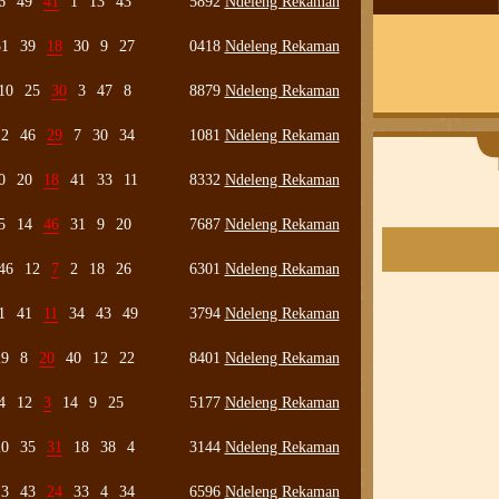
6
49
41
1
13
43
5892
Ndeleng Rekaman
31
39
18
30
9
27
0418
Ndeleng Rekaman
10
25
30
3
47
8
8879
Ndeleng Rekaman
12
46
29
7
30
34
1081
Ndeleng Rekaman
0
20
18
41
33
11
8332
Ndeleng Rekaman
5
14
46
31
9
20
7687
Ndeleng Rekaman
46
12
7
2
18
26
6301
Ndeleng Rekaman
1
41
11
34
43
49
3794
Ndeleng Rekaman
29
8
20
40
12
22
8401
Ndeleng Rekaman
4
12
3
14
9
25
5177
Ndeleng Rekaman
20
35
31
18
38
4
3144
Ndeleng Rekaman
13
43
24
33
4
34
6596
Ndeleng Rekaman