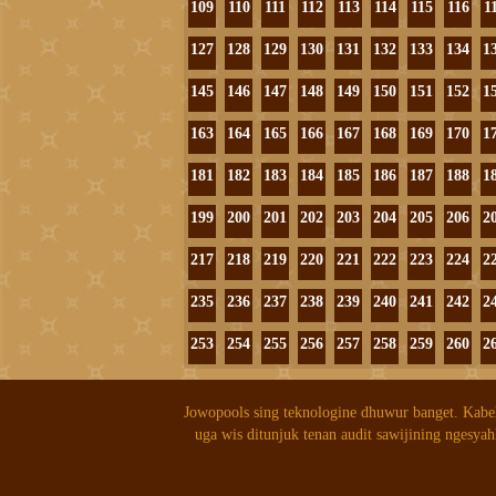
109
110
111
112
113
114
115
116
1
127
128
129
130
131
132
133
134
1
145
146
147
148
149
150
151
152
1
163
164
165
166
167
168
169
170
1
181
182
183
184
185
186
187
188
1
199
200
201
202
203
204
205
206
2
217
218
219
220
221
222
223
224
2
235
236
237
238
239
240
241
242
2
253
254
255
256
257
258
259
260
2
Jowopools sing teknologine dhuwur banget. Kabe
uga wis ditunjuk tenan audit sawijining ngesyah