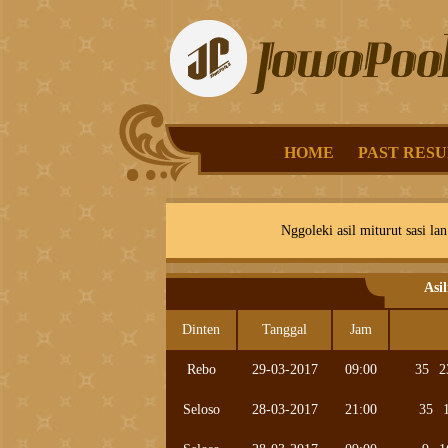
HOME
PAST RESU
Nggoleki asil miturut sasi lan
Asi
Dinten
Tanggal
Jam
Rebo
29-03-2017
09:00
35
2
Seloso
28-03-2017
21:00
35