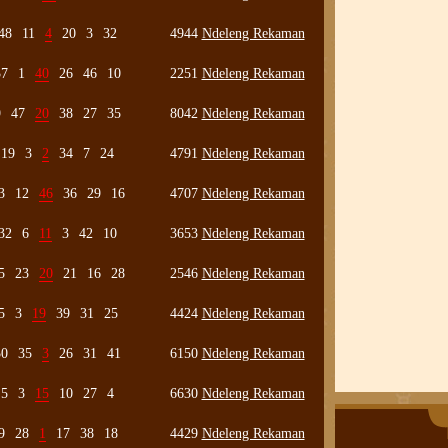
48
11
4
20
3
32
4944
Ndeleng Rekaman
37
1
40
26
46
10
2251
Ndeleng Rekaman
9
47
20
38
27
35
8042
Ndeleng Rekaman
19
3
2
34
7
24
4791
Ndeleng Rekaman
3
12
46
36
29
16
4707
Ndeleng Rekaman
32
6
11
3
42
10
3653
Ndeleng Rekaman
5
23
20
21
16
28
2546
Ndeleng Rekaman
5
3
19
39
31
25
4424
Ndeleng Rekaman
50
35
3
26
31
41
6150
Ndeleng Rekaman
5
3
15
10
27
4
6630
Ndeleng Rekaman
9
28
1
17
38
18
4429
Ndeleng Rekaman