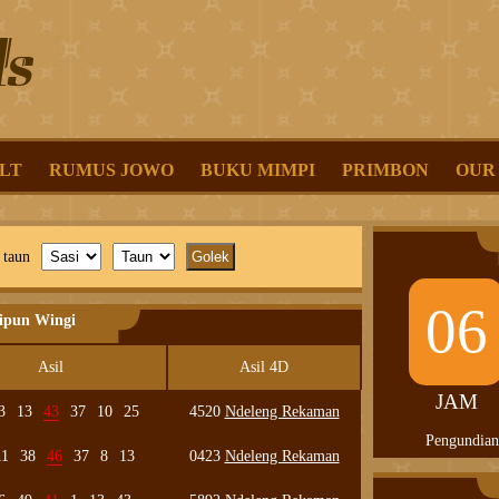
LT
RUMUS JOWO
BUKU MIMPI
PRIMBON
OUR
 taun
06
lipun Wingi
Asil
Asil 4D
JAM
3
13
43
37
10
25
4520
Ndeleng Rekaman
Pengundian
11
38
46
37
8
13
0423
Ndeleng Rekaman