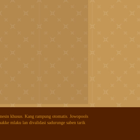
 mesin khusus. Kang rampung otomatis. Jowopools
nakke mlaku lan divalidasi sadurunge saben tarik