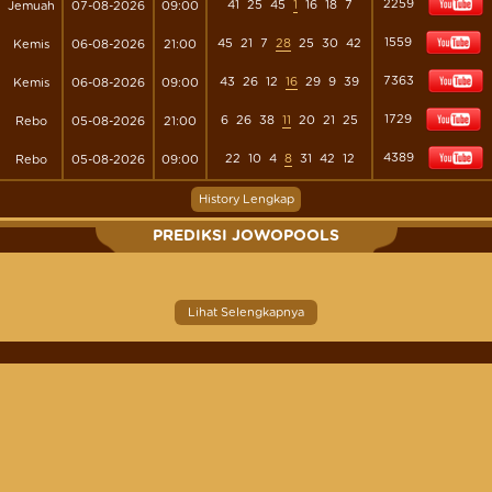
2259
41
25
45
1
16
18
7
Jemuah
07-08-2026
09:00
1559
45
21
7
28
25
30
42
Kemis
06-08-2026
21:00
7363
43
26
12
16
29
9
39
Kemis
06-08-2026
09:00
1729
6
26
38
11
20
21
25
Rebo
05-08-2026
21:00
4389
22
10
4
8
31
42
12
Rebo
05-08-2026
09:00
History Lengkap
PREDIKSI JOWOPOOLS
Lihat Selengkapnya