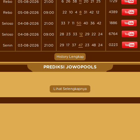
1729
6
26
38
11
20
21
25
Rebo
05-08-2026
21:00
4389
22
10
4
8
31
42
12
Rebo
05-08-2026
09:00
1886
33
7
11
50
40
36
42
Seloso
04-08-2026
21:00
6764
28
23
33
12
29
22
24
Seloso
04-08-2026
09:00
0223
29
17
37
47
23
48
24
Senin
03-08-2026
21:00
History Lengkap
PREDIKSI JOWOPOOLS
Lihat Selengkapnya