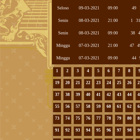
Seloso
09-03-2021
09:00
49
Senin
08-03-2021
21:00
1
3
Senin
08-03-2021
09:00
38
Minggu
07-03-2021
21:00
47
4
Minggu
07-03-2021
09:00
44
1
2
3
4
5
6
7
8
19
20
21
22
23
24
25
26
2
37
38
39
40
41
42
43
44
4
55
56
57
58
59
60
61
62
6
73
74
75
76
77
78
79
80
8
91
92
93
94
95
96
97
98
9