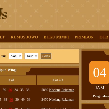
LT
RUMUS JOWO
BUKU MIMPI
PRIMBON
OUR
 taun
04
lipun Wingi
Asil
Asil 4D
JAM
6
50
26
24
35
33
5830
Ndeleng Rekaman
Pengundian
5
38
36
30
49
39
2470
Ndeleng Rekaman