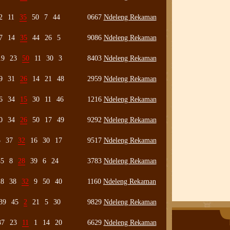
2
11
35
50
7
44
0667
Ndeleng Rekaman
7
14
35
44
26
5
9086
Ndeleng Rekaman
19
23
50
11
30
3
8403
Ndeleng Rekaman
9
31
26
14
21
48
2959
Ndeleng Rekaman
6
34
15
30
11
46
1216
Ndeleng Rekaman
0
34
26
50
17
49
9292
Ndeleng Rekaman
3
37
32
16
30
17
9517
Ndeleng Rekaman
45
8
28
39
6
24
3783
Ndeleng Rekaman
28
38
32
9
50
40
1160
Ndeleng Rekaman
39
45
2
21
5
30
9829
Ndeleng Rekaman
37
23
11
1
14
20
6629
Ndeleng Rekaman