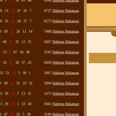
44
5
33
39
43
48
0390
Ndeleng Rekaman
40
13
17
47
26
7
0727
Ndeleng Rekaman
50
35
30
18
37
7
6573
Ndeleng Rekaman
8
18
31
26
13
14
7488
Ndeleng Rekaman
6
46
38
35
12
31
5667
Ndeleng Rekaman
8
13
3
47
34
38
3247
Ndeleng Rekaman
5
10
26
18
37
43
6426
Ndeleng Rekaman
23
21
46
3
38
1
2847
Ndeleng Rekaman
0
38
24
31
19
32
5694
Ndeleng Rekaman
45
39
43
7
13
31
1471
Ndeleng Rekaman
13
29
36
1
33
18
1841
Ndeleng Rekaman
2
47
24
22
5
30
3149
Ndeleng Rekaman