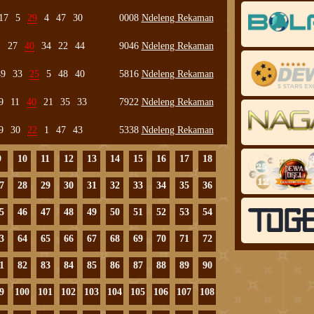
17
5
29
4
47
30
0008
Ndeleng Rekaman
1
27
40
34
22
44
9046
Ndeleng Rekaman
49
33
25
5
48
40
5816
Ndeleng Rekaman
9
11
40
21
35
33
7922
Ndeleng Rekaman
9
30
22
1
47
43
5338
Ndeleng Rekaman
9
10
11
12
13
14
15
16
17
18
7
28
29
30
31
32
33
34
35
36
5
46
47
48
49
50
51
52
53
54
3
64
65
66
67
68
69
70
71
72
1
82
83
84
85
86
87
88
89
90
9
100
101
102
103
104
105
106
107
108