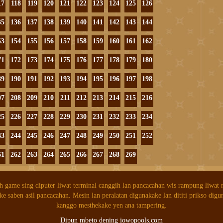
17
118
119
120
121
122
123
124
125
126
35
136
137
138
139
140
141
142
143
144
53
154
155
156
157
158
159
160
161
162
71
172
173
174
175
176
177
178
179
180
89
190
191
192
193
194
195
196
197
198
07
208
209
210
211
212
213
214
215
216
25
226
227
228
229
230
231
232
233
234
43
244
245
246
247
248
249
250
251
252
61
262
263
264
265
266
267
268
269
h game sing diputer liwat terminal canggih lan pancacahan wis rampung liwat
ke saben asil pancacahan. Mesin lan peralatan digunakake lan dititi prikso digu
kanggo mesthekake yen ana tampering.
Dipun mbeto dening jowopools.com