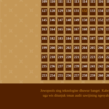
109
110
111
112
113
114
115
116
1
127
128
129
130
131
132
133
134
1
145
146
147
148
149
150
151
152
1
163
164
165
166
167
168
169
170
1
181
182
183
184
185
186
187
188
1
199
200
201
202
203
204
205
206
2
217
218
219
220
221
222
223
224
2
235
236
237
238
239
240
241
242
2
253
254
255
256
257
258
259
260
2
Jowopools sing teknologine dhuwur banget. Kabe
uga wis ditunjuk tenan audit sawijining ngesyah