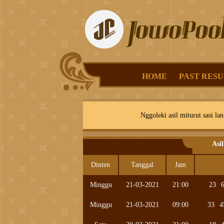
HOME
PAST RESU
Nggoleki asil miturut sasi lan
Asi
Dinten
Tanggal
Jam
Minggu
21-03-2021
21:00
23
Minggu
21-03-2021
09:00
33
4