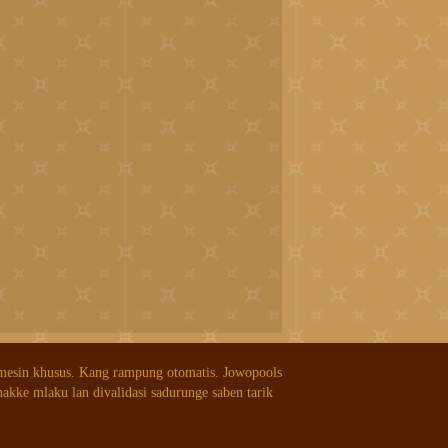
 mesin khusus. Kang rampung otomatis. Jowopools
nakke mlaku lan divalidasi sadurunge saben tarik