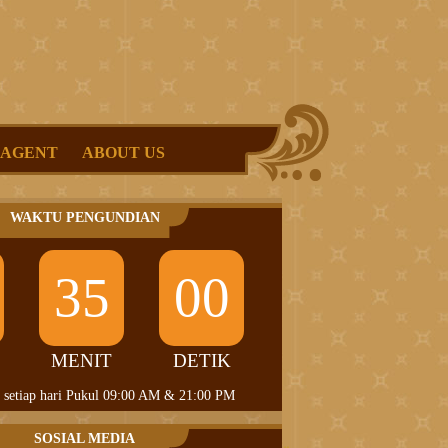
 AGENT
ABOUT US
WAKTU PENGUNDIAN
35
00
MENIT
DETIK
 setiap hari Pukul 09:00 AM & 21:00 PM
SOSIAL MEDIA