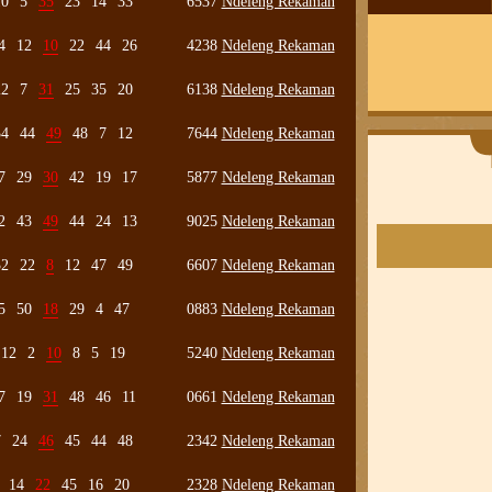
10
5
35
23
14
33
6537
Ndeleng Rekaman
4
12
10
22
44
26
4238
Ndeleng Rekaman
22
7
31
25
35
20
6138
Ndeleng Rekaman
34
44
49
48
7
12
7644
Ndeleng Rekaman
7
29
30
42
19
17
5877
Ndeleng Rekaman
2
43
49
44
24
13
9025
Ndeleng Rekaman
32
22
8
12
47
49
6607
Ndeleng Rekaman
5
50
18
29
4
47
0883
Ndeleng Rekaman
12
2
10
8
5
19
5240
Ndeleng Rekaman
7
19
31
48
46
11
0661
Ndeleng Rekaman
7
24
46
45
44
48
2342
Ndeleng Rekaman
14
22
45
16
20
2328
Ndeleng Rekaman