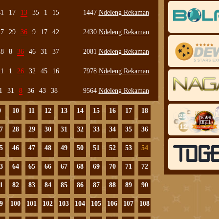
41
17
13
35
1
15
1447
Ndeleng Rekaman
47
29
36
9
17
42
2430
Ndeleng Rekaman
28
8
36
46
31
37
2081
Ndeleng Rekaman
21
1
26
32
45
16
7978
Ndeleng Rekaman
1
31
8
36
43
38
9564
Ndeleng Rekaman
9
10
11
12
13
14
15
16
17
18
7
28
29
30
31
32
33
34
35
36
5
46
47
48
49
50
51
52
53
54
3
64
65
66
67
68
69
70
71
72
1
82
83
84
85
86
87
88
89
90
9
100
101
102
103
104
105
106
107
108