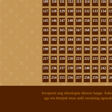
109
110
111
112
113
114
115
116
1
127
128
129
130
131
132
133
134
1
145
146
147
148
149
150
151
152
1
163
164
165
166
167
168
169
170
1
181
182
183
184
185
186
187
188
1
199
200
201
202
203
204
205
206
2
217
218
219
220
221
222
223
224
2
235
236
237
238
239
240
241
242
2
253
254
255
256
257
258
259
260
2
Jowopools sing teknologine dhuwur banget. Kabe
uga wis ditunjuk tenan audit sawijining ngesyah