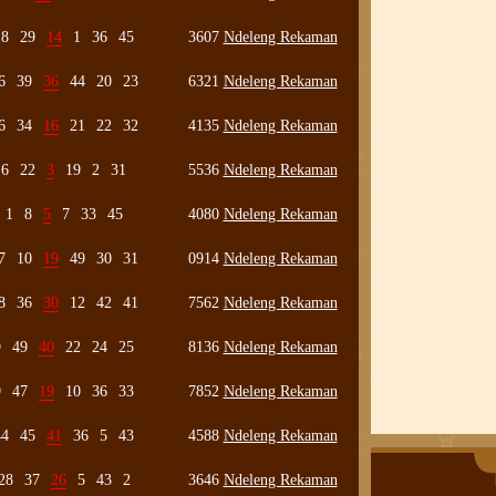
18
29
14
1
36
45
3607
Ndeleng Rekaman
6
39
36
44
20
23
6321
Ndeleng Rekaman
6
34
16
21
22
32
4135
Ndeleng Rekaman
6
22
3
19
2
31
5536
Ndeleng Rekaman
1
8
5
7
33
45
4080
Ndeleng Rekaman
7
10
19
49
30
31
0914
Ndeleng Rekaman
8
36
30
12
42
41
7562
Ndeleng Rekaman
9
49
40
22
24
25
8136
Ndeleng Rekaman
9
47
19
10
36
33
7852
Ndeleng Rekaman
44
45
41
36
5
43
4588
Ndeleng Rekaman
28
37
26
5
43
2
3646
Ndeleng Rekaman