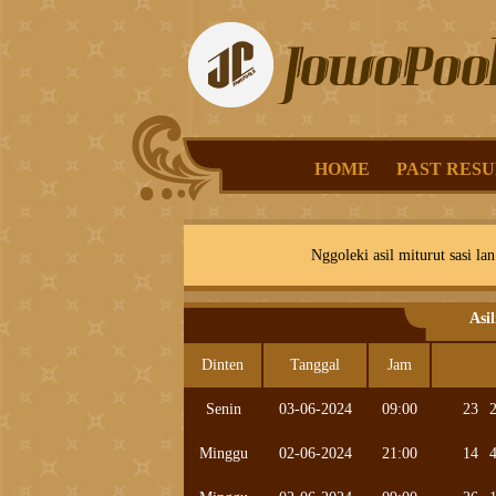
HOME
PAST RESU
Nggoleki asil miturut sasi lan
Asi
Dinten
Tanggal
Jam
Senin
03-06-2024
09:00
23
Minggu
02-06-2024
21:00
14