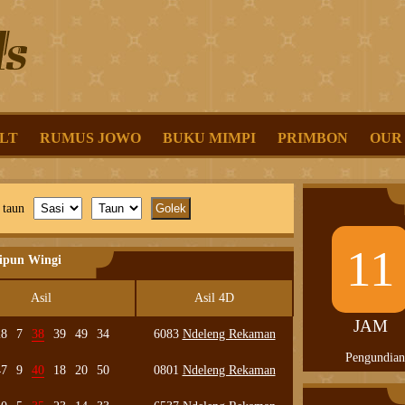
LT
RUMUS JOWO
BUKU MIMPI
PRIMBON
OUR
 taun
11
lipun Wingi
Asil
Asil 4D
JAM
28
7
38
39
49
34
6083
Ndeleng Rekaman
Pengundian
47
9
40
18
20
50
0801
Ndeleng Rekaman