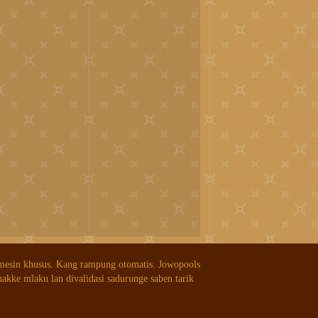
 mesin khusus. Kang rampung otomatis. Jowopools
nakke mlaku lan divalidasi sadurunge saben tarik