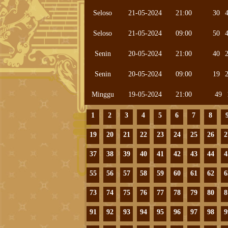
Seloso
21-05-2024
21:00
30
Seloso
21-05-2024
09:00
50
Senin
20-05-2024
21:00
40
Senin
20-05-2024
09:00
19
Minggu
19-05-2024
21:00
49
1
2
3
4
5
6
7
8
19
20
21
22
23
24
25
26
2
37
38
39
40
41
42
43
44
4
55
56
57
58
59
60
61
62
6
73
74
75
76
77
78
79
80
8
91
92
93
94
95
96
97
98
9