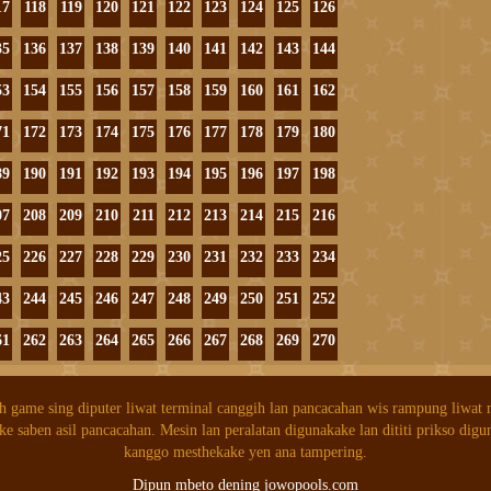
17
118
119
120
121
122
123
124
125
126
35
136
137
138
139
140
141
142
143
144
53
154
155
156
157
158
159
160
161
162
71
172
173
174
175
176
177
178
179
180
89
190
191
192
193
194
195
196
197
198
07
208
209
210
211
212
213
214
215
216
25
226
227
228
229
230
231
232
233
234
43
244
245
246
247
248
249
250
251
252
61
262
263
264
265
266
267
268
269
270
h game sing diputer liwat terminal canggih lan pancacahan wis rampung liwat
ke saben asil pancacahan. Mesin lan peralatan digunakake lan dititi prikso digu
kanggo mesthekake yen ana tampering.
Dipun mbeto dening jowopools.com